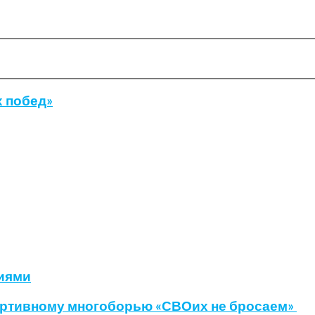
х побед»
иями
ртивному многоборью «СВОих не бросаем»