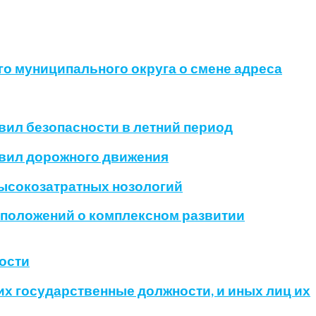
о муниципального округа о смене адреса
вил безопасности в летний период
авил дорожного движения
высокозатратных нозологий
и положений о комплексном развитии
ности
их государственные должности, и иных лиц их