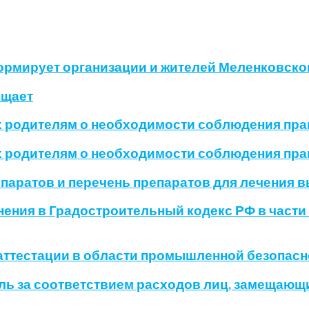
рмирует организации и жителей Меленковског
бщает
х родителям о необходимости соблюдения пра
х родителям о необходимости соблюдения пр
паратов и перечень препаратов для лечения 
менения в Градостроительный кодекс РФ в част
 аттестации в области промышленной безопас
роль за соответствием расходов лиц, замещающ