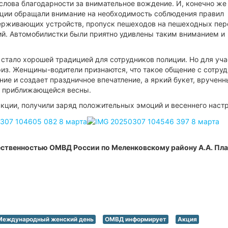
лова благодарности за внимательное вождение. И, конечно же
иции обращали внимание на необходимость соблюдения правил
ерживающих устройств, пропуск пешеходов на пешеходных пер
ий. Автомобилистки были приятно удивлены таким вниманием и
стало хорошей традицией для сотрудников полиции. Но для уч
из. Женщины-водители признаются, что такое общение с сотру
ие и создает праздничное впечатление, а яркий букет, врученн
м приближающейся весны.
акции, получили заряд положительных эмоций и весеннего наст
ественностью ОМВД России по Меленковскому району А.А. Пла
Международный женский день
ОМВД информирует
Акция