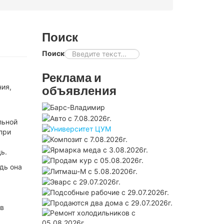
Поиск
Поиск
Реклама и
ия,
объявления
льной
при
ь.
дь она
ев