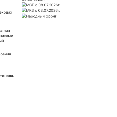
еходах
астниц
дниками
ый
роения.
тонова.