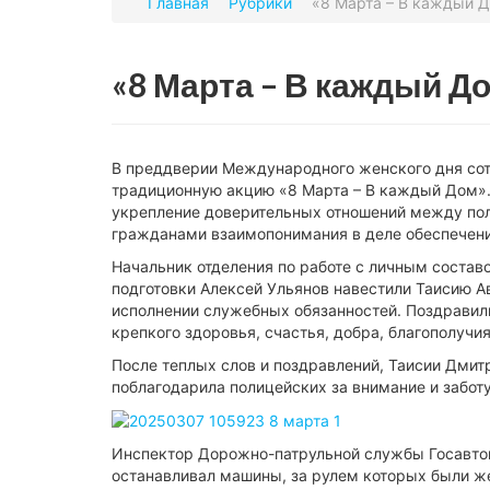
Главная
Рубрики
«8 Марта – В каждый 
«8 Марта – В каждый Д
В преддверии Международного женского дня со
традиционную акцию «8 Марта – В каждый Дом».
укрепление доверительных отношений между по
гражданами взаимопонимания в деле обеспечени
Начальник отделения по работе с личным соста
подготовки Алексей Ульянов навестили Таисию 
исполнении служебных обязанностей. Поздрави
крепкого здоровья, счастья, добра, благополучи
После теплых слов и поздравлений, Таисии Дмит
поблагодарила полицейских за внимание и заботу,
Инспектор Дорожно-патрульной службы Госавто
останавливал машины, за рулем которых были ж