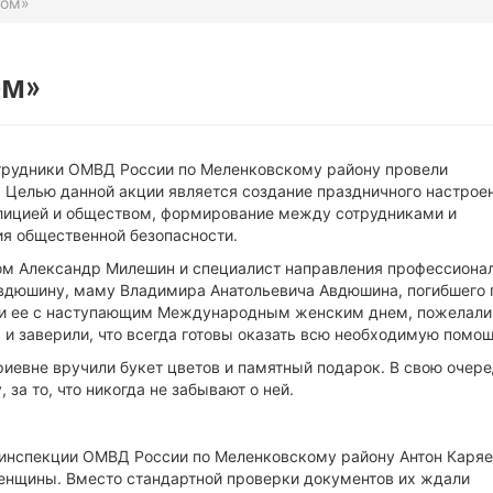
Дом»
ом»
трудники ОМВД России по Меленковскому району провели
 Целью данной акции является создание праздничного настроен
лицией и обществом, формирование между сотрудниками и
я общественной безопасности.
вом Александр Милешин и специалист направления профессиона
Авдюшину, маму Владимира Анатольевича Авдюшина, погибшего 
ли ее с наступающим Международным женским днем, пожелали
я и заверили, что всегда готовы оказать всю необходимую помощ
риевне вручили букет цветов и памятный подарок. В свою очере
 за то, что никогда не забывают о ней.
инспекции ОМВД России по Меленковскому району Антон Каря
енщины. Вместо стандартной проверки документов их ждали