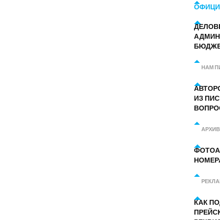
ОФИЦИ
ДЕЛОВ
АДМИН
БЮДЖ
НАМ П
АВТОР
ИЗ ПИС
ВОПРО
АРХИВ
ФОТОА
НОМЕР
РЕКЛ
КАК П
ПРЕЙС