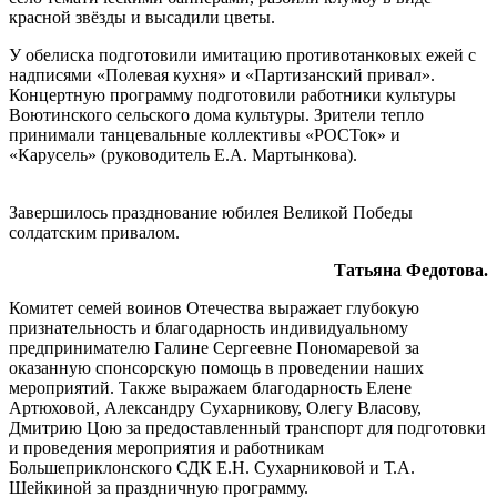
красной звёзды и высадили цветы.
У обелиска подготовили имитацию противотанковых ежей с
надписями «Полевая кухня» и «Партизанский привал».
Концертную программу подготовили работники культуры
Воютинского сельского дома культуры. Зрители тепло
принимали танцевальные коллективы «РОСТок» и
«Карусель» (руководитель Е.А. Мартынкова).
Завершилось празднование юбилея Великой Победы
солдатским привалом.
Татьяна Федотова.
Комитет семей воинов Отечества выражает глубокую
признательность и благодарность индивидуальному
предпринимателю Галине Сергеевне Пономаревой за
оказанную спонсорскую помощь в проведении наших
мероприятий. Также выражаем благодарность Елене
Артюховой, Александру Сухарникову, Олегу Власову,
Дмитрию Цою за предоставленный транспорт для подготовки
и проведения мероприятия и работникам
Большеприклонского СДК Е.Н. Сухарниковой и Т.А.
Шейкиной за праздничную программу.