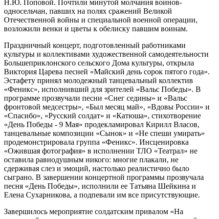
Н.Ю. Поповой. Почтили минутой молчания воинов-
односельчан, павших на полях сражений Великой
Отечественной войны и специальной военной операции,
возложили венки и цветы к обелиску павшим воинам.
Праздничный концерт, подготовленный работниками
культуры и коллективами художественной самодеятельности
Большеприклонского сельского Дома культуры, открыла
Виктория Царева песней «Майский день сорок пятого года».
Эстафету принял молодежный танцевальный коллектив
«Феникс», исполнивший для зрителей «Вальс Победы». В
программе прозвучали песни «Снег седины» и «Вальс
фронтовой медсестры», «Был месяц май», «Вдовы России» и
«Спасибо», «Русский солдат» и «Катюша», стихотворение
«День Победы - 9 Мая» продекламировал Кирилл Власов,
танцевальные композиции «Сынок» и «Не спеши умирать»
продемонстрировала группа «Феникс». Инсценировка
«Ожившая фотография» в исполнении ТЛО «Театрал» не
оставила равнодушным никого: многие плакали, не
сдерживая слез и эмоций, настолько реалистично было
сыграно. В завершении концертной программы прозвучала
песня «День Победы», исполнили ее Татьяна Шейкина и
Елена Сухарникова, а подпевали им все присутствующие.
Завершилось мероприятие солдатским привалом «На