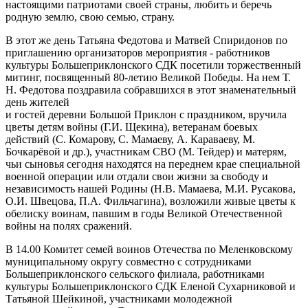
настоящими патриотами своей страны, любить и беречь
родную землю, свою семью, страну.
В этот же день Татьяна Федотова и Матвей Спиридонов по
приглашению организаторов мероприятия - работников
культуры Большеприклонского СДК посетили торжественный
митинг, посвященный 80-летию Великой Победы. На нем Т.
Н. Федотова поздравила собравшихся в этот знаменательный
день жителей
и гостей деревни Большой Приклон с праздником, вручила
цветы детям войны (Г.И. Щекина), ветеранам боевых
действий (С. Комарову, С. Мамаеву, А. Караваеву, М.
Бочкарёвой и др.), участникам СВО (М. Тейдер) и матерям,
чьи сыновья сегодня находятся на переднем крае специальной
военной операции или отдали свои жизни за свободу и
независимость нашей Родины (Н.В. Мамаева, М.И. Русакова,
О.И. Швецова, П.А. Фильчагина), возложили живые цветы к
обелиску воинам, павшим в годы Великой Отечественной
войны на полях сражений.
В 14.00 Комитет семей воинов Отечества по Меленковскому
муниципальному округу совместно с сотрудниками
Большеприклонского сельского филиала, работниками
культуры Большеприклонского СДК Еленой Сухарниковой и
Татьяной Шейкиной, участниками молодежной