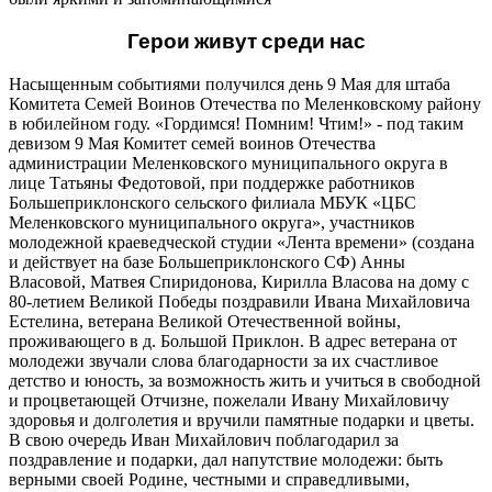
Герои живут среди нас
Насыщенным событиями получился день 9 Мая для штаба
Комитета Семей Воинов Отечества по Меленковскому району
в юбилейном году. «Гордимся! Помним! Чтим!» - под таким
девизом 9 Мая Комитет семей воинов Отечества
администрации Меленковского муниципального округа в
лице Татьяны Федотовой, при поддержке работников
Большеприклонского сельского филиала МБУК «ЦБС
Меленковского муниципального округа», участников
молодежной краеведческой студии «Лента времени» (создана
и действует на базе Большеприклонского СФ) Анны
Власовой, Матвея Спиридонова, Кирилла Власова на дому с
80-летием Великой Победы поздравили Ивана Михайловича
Естелина, ветерана Великой Отечественной войны,
проживающего в д. Большой Приклон. В адрес ветерана от
молодежи звучали слова благодарности за их счастливое
детство и юность, за возможность жить и учиться в свободной
и процветающей Отчизне, пожелали Ивану Михайловичу
здоровья и долголетия и вручили памятные подарки и цветы.
В свою очередь Иван Михайлович поблагодарил за
поздравление и подарки, дал напутствие молодежи: быть
верными своей Родине, честными и справедливыми,