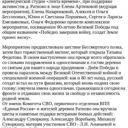
краеведческой студии «Лента времени», при поддержке
активистов д. Ратново в лице Елены Артюховой (ведущая
мероприятия), Елены Назаренковой, Алексея и Ольги
Бессоновых, Юлии и Светланы Поршевых, Сергея и Ларисы
Емельяновых, Ольги Федоренко провели комплексное
мероприятие, посвященное 80-летию Великой Победы под
общим названием «Победно завершив войну, солдат Земле
принес весну».
Мероприятию предшествовало шествие Бессмертного полка,
затем был торжественный митинг, который открыла Татьяна
Федотова. В своем выступлении она прежде всего обратилась
со словами поздравления к односельчанам и гостям деревни
со святым для нашего народа праздником - Днём Победы и
провела параллель между Великой Отечественной войной и
специальной военной операцией: как и 80 лет назад, русский
солдат встал на пути фашизма, который вновь поднял свою
голову; озвучила имена односельчан, сражающихся сегодня на
фронте и отдавших свои жизни за свободу и независимость
родной земли.
От имени Комитета СВО, первичного отделения ВПП
«Единая Россия» и жителей деревни Ратново она вручила
цветы и памятные подарки ветеранам боевых действий:
Александру Суворкину, Александру Воробьеву, Михаилу
Суворкину, матерям участников СВО - Л.Н. Ананьевой и