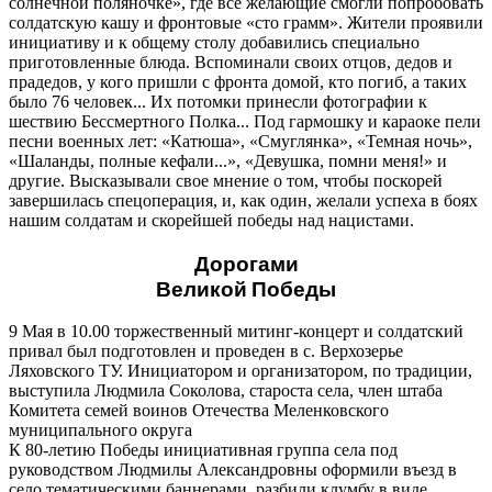
солнечной поляночке», где все желающие смогли попробовать
солдатскую кашу и фронтовые «сто грамм». Жители проявили
инициативу и к общему столу добавились специально
приготовленные блюда. Вспоминали своих отцов, дедов и
прадедов, у кого пришли с фронта домой, кто погиб, а таких
было 76 человек... Их потомки принесли фотографии к
шествию Бессмертного Полка... Под гармошку и караоке пели
песни военных лет: «Катюша», «Смуглянка», «Темная ночь»,
«Шаланды, полные кефали...», «Девушка, помни меня!» и
другие. Высказывали свое мнение о том, чтобы поскорей
завершилась спецоперация, и, как один, желали успеха в боях
нашим солдатам и скорейшей победы над нацистами.
Дорогами
Великой Победы
9 Мая в 10.00 торжественный митинг-концерт и солдатский
привал был подготовлен и проведен в с. Верхозерье
Ляховского ТУ. Инициатором и организатором, по традиции,
выступила Людмила Соколова, староста села, член штаба
Комитета семей воинов Отечества Меленковского
муниципального округа
К 80-летию Победы инициативная группа села под
руководством Людмилы Александровны оформили въезд в
село тематическими баннерами, разбили клумбу в виде