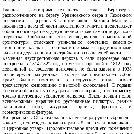
Главная достопримечательность села Верхозерья,
расположенного на берегу Урвановского озера в Ляховском
поселении — церковь Казанской иконы Божией Матери -
находится в верхней части населенного пункта и представляет
собой особую архитектурную ценность как памятник русского
зодчества. Любопытно, что исследователи православной
архитектуры отмечают уникальное сочетание каменно-
кирпичной кладки в основании храма с традиционными
русскими деревянными постройками в его верхней части.
Каменная двухпрестольная церковь в селе Верхозерье была
построена в 1814-1825 годах вместо сгоревшей в 1812 году
деревянной на средства прихожан, но была закрыта в 1938
после ареста священника. Так что же представляет собой
храм? Здание построено в неорусском стиле, имеет
трехчастную композицию с высокой колокольней. С годами
внешний облик храма не утратил свою первозданную красоту,
только внутреннее убранство менялось. Декор церкви полон
всевозможных украшений: рустованные пилястры, резные
наличники окон, ажурные карнизы, фронтоны и
геометрические фигуры.
Во времена СССР храм был практически разрушен: сброшены
колокола, повреждена крыша и разграблены старинные иконы
и церковная утварь. Продолжительное время его помещения
использовались как склады. Когда-то службы в этом храме