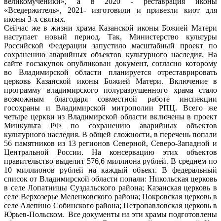
великомученики», а в 2020 - реставрация иконы
«Вседержитель», 2021- изготовили и привезли киот для
иконы 3-х святых.
Сейчас же в жизни храма Казанской иконы Божией Матери
наступает новый период. Так, Министерство культуры
Российской Федерации запустило масштабный проект по
сохранению аварийных объектов культурного наследия. На
сайте госзакупок опубликован документ, согласно которому
во Владимирской области планируется отреставрировать
церковь Казанской иконы Божией Матери. Включение в
программу владимирского полуразрушенного храма стало
возможным благодаря совместной работе инспекции
госохраны и Владимирской митрополии РПЦ. Всего же
четыре церкви из Владимирской области включены в проект
Минкульта РФ по сохранению аварийных объектов
культурного наследия. В общей сложности, в перечень попали
56 памятников из 13 регионов Северной, Северо-Западной и
Центральной России. На консервацию этих объектов
правительство выделит 576,6 миллиона рублей. В среднем по
10 миллионов рублей на каждый объект. В федеральный
список от Владимирской области попали: Никольская церковь
в селе Лопатницы Суздальского района; Казанская церковь в
селе Верхозерье Меленковского района; Покровская церковь в
селе Алепино Собинского района; Петропавловская церковь в
Юрьев-Польском. Все документы на эти храмы подготовлены