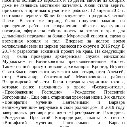
посетило больше 20 взрослых и 10 детей, многие из которых
даже не являлись местными жителями. Люди стали верить,
приходить и принимать участие в работах. 12 апреля 2015 г.
состоялось первое за 80 лет богослужение – праздник Светлой
Пасхи. В этот же период было получено задание на
проведение работ по сохранению объекта культурного
наследия, оформлена собственность на землю и храм для
дальнейшей передачи на баланс Муромской епархии, сделана
временная кровля и пол. Впервые за долгое время
колокольный звон из церкви разнесся по округе в 2016 году. В
2017-м разработан эскизный проект на храм. На следующий
год была проведена архиерейская служба епископом
Муромским и Вязниковским преосвященнейшим Нилом.
Также на ней присутствовали архимандрит Кронид, Игумен
Свято-Благовещенского мужского монастыря, отец Алексей,
отец Александр, благочинный Меленковского района
Владимирской области. Были переданы старинные иконы,
которые ранее находились в храме: «Вседержитель»,
«Преображение Господне», «Рождество Пресвятой
Богородицы». Еще одна старинная храмовая икона 3-х святых
«Вонифатий мученик, Пантелеимон и Варвара
великомученики» вернулась в свой родной дом. В 2019 году
завершилась реставрация икон «Преображение Господне»,
«Рождество Пресвятой Богородицы», иконы 3 святых
«Вонифатий мученик, Пантелеимон и Варвара