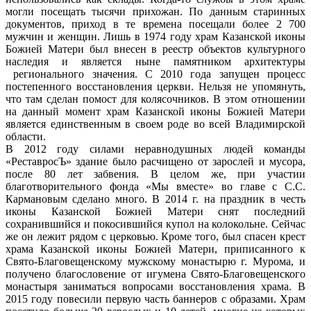
могли посещать тысячи прихожан. По данным старинных
документов, приход в те времена посещали более 2 700
мужчин и женщин. Лишь в 1974 году храм Казанской иконы
Божией Матери был внесен в реестр объектов культурного
наследия и является ныне памятником архитектуры
регионального значения. С 2010 года запущен процесс
постепенного восстановления церкви. Нельзя не упомянуть,
что там сделан помост для колясочников. В этом отношении
на данный момент храм Казанской иконы Божией Матери
является единственным в своем роде во всей Владимирской
области.
В 2012 году силами неравнодушных людей команды
«РеставросЪ» здание было расчищено от зарослей и мусора,
после 80 лет забвения. В целом же, при участии
благотворительного фонда «Мы вместе» во главе с С.С.
Кармановым сделано много. В 2014 г. на праздник в честь
иконы Казанской Божией Матери снят последний
сохранившийся и покосившийся купол на колокольне. Сейчас
же он лежит рядом с церковью. Кроме того, был спасен крест
храма Казанской иконы Божией Матери, приписанного к
Свято-Благовещенскому мужскому монастырю г. Мурома, и
получено благословение от игумена Свято-Благовещенского
монастыря заниматься вопросами восстановления храма. В
2015 году повесили первую часть баннеров с образами. Храм