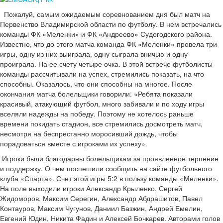
Пожалуй, самым ожидаемым соревнованием дня был матч на
Первенство Владимирской области по футболу. В нем встречались
команды ФК «Меленки» и ФК «Андреево» Судогодского района.
Известно, что до этого матча команда ФК «Меленки» провела три
игры, одну из них выиграла, одну сыграла вничью и одну
проиграла. На ее счету четыре очка. В этой встрече футболисты
команды рассчитывали на успех, стремились показать, на что
способны. Оказалось, что они способны на многое. После
окончания матча болельщики говорили: «Ребята показали
красивый, атакующий футбол, много забивали и по ходу игры
вселяли надежды на победу. Поэтому не хотелось раньше
времени покидать стадион, все стремились досмотреть матч,
несмотря на беспрестанно моросивший дождь, чтобы
порадоваться вместе с игроками их успеху».
Игроки были благодарны болельщикам за проявленное терпение
и поддержку. О чем поспешили сообщить на сайте футбольного
клуба «Спарта». Счет этой игры 5:2 в пользу команды «Меленки».
На поле выходили игроки Александр Крыленко, Сергей
Жидоморов, Максим Серегин, Александр Абдрашитов, Павел
Контауров, Максим Чугунов, Даниил Базжин, Андрей Емелин,
Евгений Юдин, Никита Фадин и Алексей Бочкарев. Авторами голов