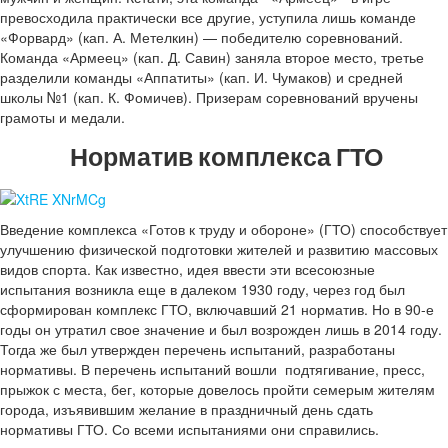
превосходила практически все другие, уступила лишь команде
«Форвард» (кап. А. Метелкин) — победителю соревнований.
Команда «Армеец» (кап. Д. Савин) заняла второе место, третье
разделили команды «Аппатиты» (кап. И. Чумаков) и средней
школы №1 (кап. К. Фомичев). Призерам соревнований вручены
грамоты и медали.
Норматив комплекса ГТО
Введение комплекса «Готов к труду и обороне» (ГТО) способствует
улучшению физической подготовки жителей и развитию массовых
видов спорта. Как известно, идея ввести эти всесоюзные
испытания возникла еще в далеком 1930 году, через год был
сформирован комплекс ГТО, включавший 21 норматив. Но в 90-е
годы он утратил свое значение и был возрожден лишь в 2014 году.
Тогда же был утвержден перечень испытаний, разработаны
нормативы. В перечень испытаний вошли подтягивание, пресс,
прыжок с места, бег, которые довелось пройти семерым жителям
города, изъявившим желание в праздничный день сдать
нормативы ГТО. Со всеми испытаниями они справились.