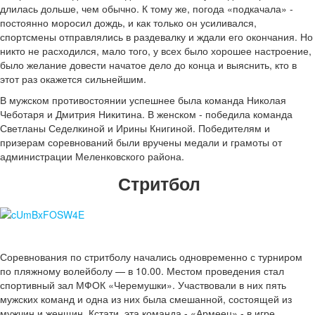
длилась дольше, чем обычно. К тому же, погода «подкачала» -
постоянно моросил дождь, и как только он усиливался,
спортсмены отправлялись в раздевалку и ждали его окончания. Но
никто не расходился, мало того, у всех было хорошее настроение,
было желание довести начатое дело до конца и выяснить, кто в
этот раз окажется сильнейшим.
В мужском противостоянии успешнее была команда Николая
Чеботаря и Дмитрия Никитина. В женском - победила команда
Светланы Седелкиной и Ирины Книгиной. Победителям и
призерам соревнований были вручены медали и грамоты от
администрации Меленковского района.
Стритбол
Соревнования по стритболу начались одновременно с турниром
по пляжному волейболу — в 10.00. Местом проведения стал
спортивный зал МФОК «Черемушки». Участвовали в них пять
мужских команд и одна из них была смешанной, состоящей из
мужчин и женщин. Кстати, эта команда - «Армеец» - в игре