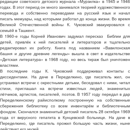
редакции советского детского журнала «Мурзилка» в 1945 и 1946
годах. В этот период он много занимался теорией художественного
перевода и собственно переводами на русский язык и начал
писать мемуары, над которыми работал до конца жизни. Во время
Великой Отечественной войны К. Чуковский эвакуировался с
семьёй в Ташкент.
В 1960-е годы Корней Иванович задумал пересказ Библии для
детей, привлёк к ней писателей и литераторов и тщательно
редактировал их работу. Книга под названием «Вавилонская
башня и другие древние легенды» вышла в свет в издательстве
«Детская литература» в 1968 году, но весь тираж был уничтожен
властями.
В последние годы К. Чуковский поддерживал контакты с
диссидентами. На даче в Переделкино, где писатель жил, он
устраивал встречи с окрестными детьми, беседовал с ними, читал
стихи, приглашал на встречи известных людей, знаменитых
лётчиков, артистов, писателей, поэтов. В 1957 году передал в дар
Переделкинскому райисполкому построенную на собственные
сбережения библиотеку со всем инвентарём и библиотечным
фондом. Скончался знаменитый детский писатель 28 октября 1969
года от вирусного гепатита в Кунцевской больнице. На даче в
Переделкино, где писатель прожил большую часть жизни, ныне
действует его музей.