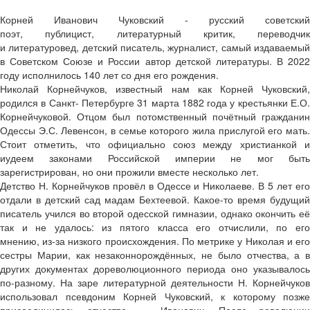
Корней Иванович Чуковский - русский советский
поэт, публицист, литературный критик, переводчик
и литературовед, детский писатель, журналист, самый издаваемый
в Советском Союзе и России автор детской литературы. В 2022
году исполнилось 140 лет со дня его рождения.
Николай Корнейчуков, известный нам как Корней Чуковский,
родился в Санкт- Петербурге 31 марта 1882 года у крестьянки Е.О.
Корнейчуковой. Отцом был потомственный почётный гражданин
Одессы Э.С. Левенсон, в семье которого жила прислугой его мать.
Стоит отметить, что официально союз между христианкой и
иудеем законами Российской империи не мог быть
зарегистрирован, но они прожили вместе несколько лет.
Детство Н. Корнейчуков провёл в Одессе и Николаеве. В 5 лет его
отдали в детский сад мадам Бехтеевой. Какое-то время будущий
писатель учился во второй одесской гимназии, однако окончить её
так и не удалось: из пятого класса его отчислили, по его
мнению, из-за низкого происхождения. По метрике у Николая и его
сестры Марии, как незаконнорождённых, не было отчества, а в
других документах дореволюционного периода оно указывалось
по-разному. На заре литературной деятельности Н. Корнейчуков
использовал псевдоним Корней Чуковский, к которому позже
присоединилось отчество — Иванович. После революции