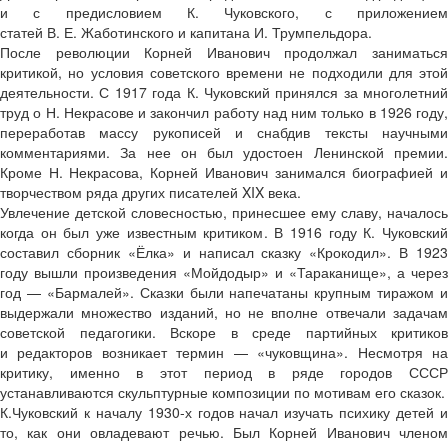
и с предисловием К. Чуковского, с приложением
статей В. Е. Жаботинского и капитана И. Трумпельдора.
После революции Корней Иванович продолжал заниматься
критикой, но условия советского времени не подходили для этой
деятельности. С 1917 года К. Чуковский принялся за многолетний
труд о Н. Некрасове и закончил работу над ним только в 1926 году,
переработав массу рукописей и снабдив тексты научными
комментариями. За нее он был удостоен Ленинской премии.
Кроме Н. Некрасова, Корней Иванович занимался биографией и
творчеством ряда других писателей XIX века.
Увлечение детской словесностью, принесшее ему славу, началось
когда он был уже известным критиком. В 1916 году К. Чуковский
составил сборник «Ёлка» и написал сказку «Крокодил». В 1923
году вышли произведения «Мойдодыр» и «Тараканище», а через
год — «Бармалей». Сказки были напечатаны крупным тиражом и
выдержали множество изданий, но не вполне отвечали задачам
советской педагогики. Вскоре в среде партийных критиков
и редакторов возникает термин — «чуковщина». Несмотря на
критику, именно в этот период в ряде городов СССР
устанавливаются скульптурные композиции по мотивам его сказок.
К.Чуковский к началу 1930-х годов начал изучать психику детей и
то, как они овладевают речью. Был Корней Иванович членом