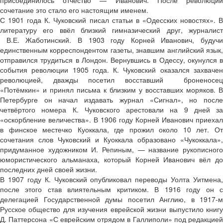
сочетание это стало его настоящим именем.
С 1901 года К. Чуковский писал статьи в «Одесских новостях». В
литературу его ввёл близкий гимназический друг, журналист
В.Е. Жаботинский. В 1903 году Корней Иванович, будучи
единственным корреспондентом газеты, знавшим английский язык,
отправился трудиться в Лондон. Вернувшись в Одессу, окунулся в
события революции 1905 года. К. Чуковский оказался захвачен
революцией, дважды посетил восставший броненосец
«Потёмкин» и принял письма к близким у восставших моряков. В
Петербурге он начал издавать журнал «Сигнал», но после
четвёртого номера К. Чуковского арестовали на 9 дней за
«оскорбление величества». В 1906 году Корней Иванович приехал
в финское местечко Куоккала, где прожил около 10 лет. От
сочетания слов Чуковский и Куоккала образовано «Чукоккала»,
придуманное художником И. Репиным, — название рукописного
юмористического альманаха, который Корней Иванович вёл до
последних дней своей жизни.
В 1907 году К. Чуковский опубликовал переводы Уолта Уитмена,
после этого став влиятельным критиком. В 1916 году он с
делегацией Государственной думы посетил Англию, в 1917-м
Русское общество для изучения еврейской жизни выпустило книгу
Д. Паттерсона «С еврейским отрядом в Галлиполи» под редакцией