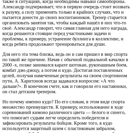
также в ситуациях, когда необходимы навыки самообороны.
Александр подчеркивает, что в первую очередь стоит воззвать
к разуму, а силу применять только в крайних случаях, что и
пытается донести до своих воспитанников. Тренер старается
организовать занятия так, чтобы каждый нашёл в них что-то
своё. Александр говорит, что самая главная для него награда,
когда решаются стоящие перед участниками задачи и
проблемы, к примеру, устранение буллинга в коллективе, и
когда ребята продолжают тренироваться для души.
Для него эта тема близка, ведь он и сам пришел в мир спорта
по такой же причине. Начав с обычной подвальной качалки в
2000 -х, позже занимался карате шотокан, рукопашным боем,
комбат дзю-дзюцу, а потом и кудо. Достигая поставленных
целей, получая намеченные результаты на своем спортивном
пути, А. Харитонов всегда задавался вопросом: «А что
дальше?». В конечном счете, как и говорили его наставники,
он стал детским тренером.
Но почему именно кудо? По его словам, в этом виде спорта
множество преимуществ. К примеру, использование в ходе
соревнований кимоно различного цвета — белого и синего,
что помогает судьям легче определить победителя и
зафиксировать результаты бойцов. Кроме того, в кудо
используется защитный шлем с пластиковым забралом,