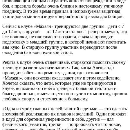
позволяющий бойцам сохранить лицо от повреждений в ходе
боя, а правила борьбы очень близки к настоящему уличному
поединку. В то же время правила и используемая защитная
экипировка минимизируют вероятность травмы для бойцов.
Сейчас в клубе «Махаян» тренируются две группы - дети с 7
до 12 лет, в другой — от 12 лет и старше. Тренер отмечает, что
все новички, независимо от возраста, сначала проходят
подготовку в младшей группе, в которой начинают постигать
азы кудо. В старшую группу участник переводится после
овладения базовой техникой стиля.
Ребята в клубе очень отзывчивые, стараются помогать своему
тренеру в различных начинаниях. Так, когда Александр
проводит работы по ремонту здания, где расположен
«Махаян», они всячески оказывают ему в этом содействие.
Хочется сказать, что дети, которые уже не тренируются в
клубе, вспоминают своего тренера с большой теплотой и
благодарностью, отмечают, что он научил их многому, привил
любовь к спорту и стремление к большему.
«Одна из моих главных целей занятий с детьми — это сделать
возможной реализацию их планов и желаний. Одни приходят
в клуб для обретения уверенности в себе, другие — для
физического развития, третьи — попробовать что-то новое,
четвертые — для общения. И каждый находит здесь своё», -