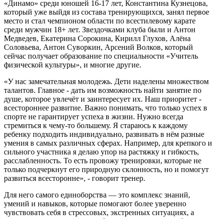
«Динамо» среди юношей 16-17 лет, Константина Кузнецова,
который уже выйдя из состава тренирующихся, занял первое
место и стал чемпионом области по всестилевому карате
среди мужчин 18+ лет. Звездочками клуба были и Антон
Медведев, Екатерина Сорокина, Кирилл Глухов, Алёна
Соловьева, Антон Суворкин, Арсений Волков, который
сейчас получает образование по специальности «Учитель
физической культуры», и многие другие.
«У нас замечательная молодежь. Дети наделены множеством
талантов. Главное - дать им возможность найти занятие по
душе, которое увлечёт и заинтересует их. Наш приоритет -
всестороннее развитие. Важно понимать, что только успех в
спорте не гарантирует успеха в жизни. Нужно всегда
стремиться к чему-то большему. Я стараюсь к каждому
ребенку подходить индивидуально, развивать в нём разные
умения в самых различных сферах. Например, для крепкого и
сильного участника я делаю упор на растяжку и гибкость,
расслабленность. То есть провожу тренировки, которые не
только подчеркнут его природную склонность, но и помогут
развиться всесторонне», - говорит тренер.
Для него самого единоборства — это комплекс знаний,
умений и навыков, которые помогают более уверенно
чувствовать себя в стрессовых, экстренных ситуациях, а