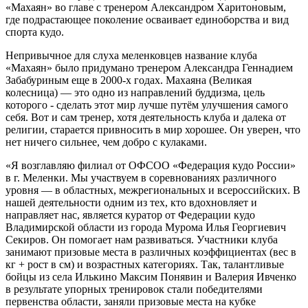
«Махаян» во главе с тренером Александром Харитоновым,
где подрастающее поколение осваивает единоборства и вид
спорта кудо.
Непривычное для слуха меленковцев название клуба
«Махаян» было придумано тренером Александра Геннадием
Забабуриным еще в 2000-х годах. Махаяна (Великая
колесница) — это одно из направлений буддизма, цель
которого - сделать этот мир лучше путём улучшения самого
себя. Вот и сам тренер, хотя деятельность клуба и далека от
религии, старается привносить в мир хорошее. Он уверен, что
нет ничего сильнее, чем добро с кулаками.
«Я возглавляю филиал от ОФСОО «Федерация кудо России»
в г. Меленки. Мы участвуем в соревнованиях различного
уровня — в областных, межрегиональных и всероссийских. В
нашей деятельности одним из тех, кто вдохновляет и
направляет нас, является куратор от Федерации кудо
Владимирской области из города Мурома Илья Георгиевич
Секиров. Он помогает нам развиваться. Участники клуба
занимают призовые места в различных коэффициентах (вес в
кг + рост в см) и возрастных категориях. Так, талантливые
бойцы из села Илькино Максим Понявин и Валерия Ивченко
в результате упорных тренировок стали победителями
первенства области, заняли призовые места на кубке