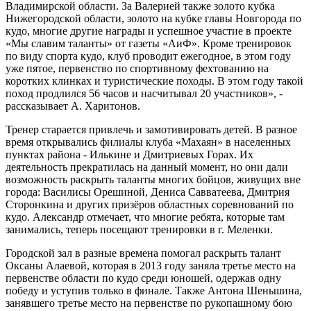
Владимирской области. За Валерией также золото кубка
Нижегородской области, золото на кубке главы Новгорода по
кудо, многие другие награды и успешное участие в проекте
«Мы славим таланты» от газеты «АиФ». Кроме тренировок
по виду спорта кудо, клуб проводит ежегодное, в этом году
уже пятое, первенство по спортивному фехтованию на
коротких клинках и туристические походы. В этом году такой
поход продлился 56 часов и насчитывал 20 участников», -
рассказывает А. Харитонов.
Тренер старается привлечь и замотивировать детей. В разное
время открывались филиалы клуба «Махаян» в населенных
пунктах района - Илькине и Дмитриевых Горах. Их
деятельность прекратилась на данный момент, но они дали
возможность раскрыть таланты многих бойцов, живущих вне
города: Василисы Орешиной, Дениса Савватеева, Дмитрия
Сторонкина и других призёров областных соревнований по
кудо. Александр отмечает, что многие ребята, которые там
занимались, теперь посещают тренировки в г. Меленки.
Городской зал в разные времена помогал раскрыть талант
Оксаны Алаевой, которая в 2013 году заняла третье место на
первенстве области по кудо среди юношей, одержав одну
победу и уступив только в финале. Также Антона Шеньшина,
занявшего третье место на первенстве по рукопашному бою