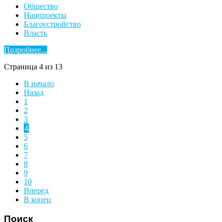
Общество
Нацпроекты
Благоустройство
Власть
Подробнее...
Страница 4 из 13
В начало
Назад
1
2
3
4
5
6
7
8
9
10
Вперед
В конец
Поиск