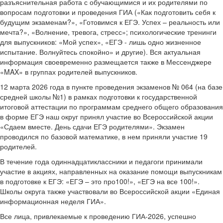
разъяснительная работа с обучающимися и их родителями по
вопросам подготовки и проведения ГИА («Как подготовить себя к
будущим экзаменам?», «Готовимся к ЕГЭ. Успех – реальность или
мечта?», «Волнение, тревога, стресс»; психологические тренинги
для выпускников: «Мой успех», «ЕГЭ - лишь одно жизненное
испытание. Волнуйтесь спокойно» и другие). Вся актуальная
информация своевременно размещается также в Мессенджере
«MAX» в группах родителей выпускников.
12 марта 2026 года в пункте проведения экзаменов № 064 (на базе
средней школы №1) в рамках подготовки к государственной
итоговой аттестации по программам среднего общего образования
в форме ЕГЭ наш округ принял участие во Всероссийской акции
«Сдаем вместе. День сдачи ЕГЭ родителями». Экзамен
проводился по базовой математике, в нем приняли участие 19
родителей.
В течение года одиннадцатиклассники и педагоги принимали
участие в акциях, направленных на оказание помощи выпускникам
в подготовке к ЕГЭ: «ЕГЭ – это про100!», «ЕГЭ на все 100!».
Школы округа также участвовали во Всероссийской акции «Единая
информационная неделя ГИА».
Все лица, привлекаемые к проведению ГИА-2026, успешно