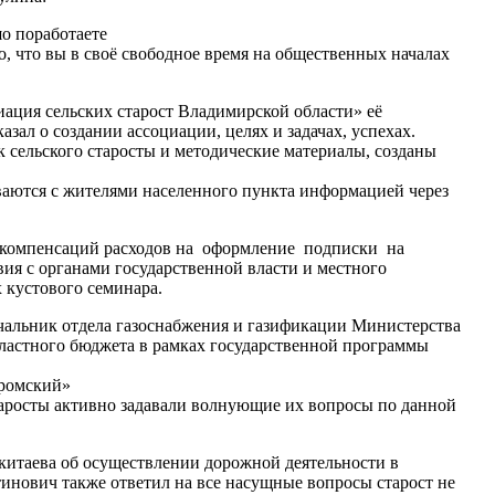
о поработаете
о, что вы в своё свободное время на общественных началах
ация сельских старост Владимирской области» её
зал о создании ассоциации, целях и задачах, успехах.
к сельского старосты и методические материалы, созданы
ваются с жителями населенного пункта информацией через
нии компенсаций расходов на оформление подписки на
вия с органами государственной власти и местного
 кустового семинара.
чальник отдела газоснабжения и газификации Министерства
ластного бюджета в рамках государственной программы
уромский»
аросты активно задавали волнующие их вопросы по данной
китаева об осуществлении дорожной деятельности в
инович также ответил на все насущные вопросы старост не