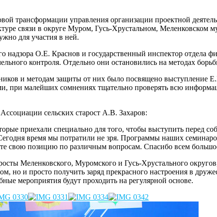
овой трансформации управления организации проектной деятел
уре связи в округе Муром, Гусь-Хрустальном, Меленковском м
ужно для участия в ней.
о надзора О.Е. Краснов и государственный инспектор отдела фит
льного контроля. Отдельно они остановились на методах борьб
ов и методам защиты от них было посвящено выступление Е.Г.
ыми, при малейших сомнениях тщательно проверять всю информ
Ассоциации сельских старост А.В. Захаров:
торые приехали специально для того, чтобы выступить перед с
 Сегодня время мы потратили не зря. Программы наших семинаро
йте свою позицию по различным вопросам. Спасибо всем большо
росты Меленковского, Муромского и Гусь-Хрустального округов,
, но и просто получить заряд прекрасного настроения в дружеск
бные мероприятия будут проходить на регулярной основе.