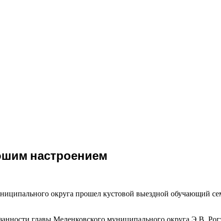
ошим настроением
униципального округа прошел кустовой выездной обучающий сем
анности главы Меленковского муниципального округа Э.В. Рог