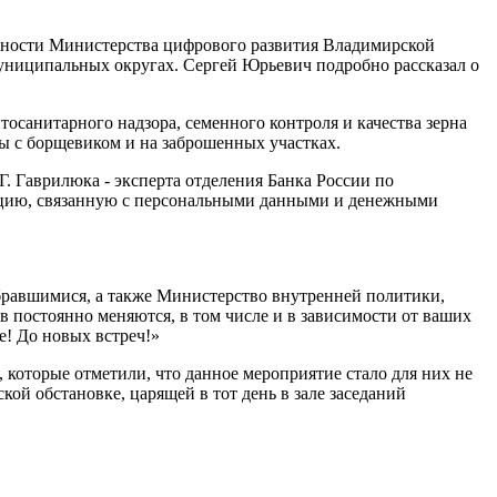
ьности Министерства цифрового развития Владимирской
униципальных округах. Сергей Юрьевич подробно рассказал о
осанитарного надзора, семенного контроля и качества зерна
ы с борщевиком и на заброшенных участках.
 Гаврилюка - эксперта отделения Банка России по
ацию, связанную с персональными данными и денежными
обравшимися, а также Министерство внутренней политики,
в постоянно меняются, в том числе и в зависимости от ваших
е! До новых встреч!»
 которые отметили, что данное мероприятие стало для них не
ой обстановке, царящей в тот день в зале заседаний