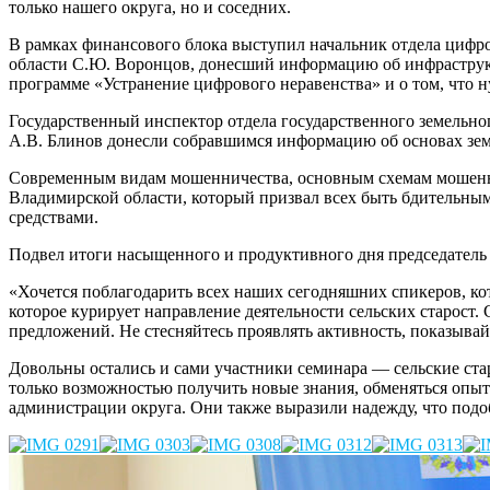
только нашего округа, но и соседних.
В рамках финансового блока выступил начальник отдела цифр
области С.Ю. Воронцов, донесший информацию об инфраструкт
программе «Устранение цифрового неравенства» и о том, что н
Государственный инспектор отдела государственного земельног
А.В. Блинов донесли собравшимся информацию об основах земе
Современным видам мошенничества, основным схемам мошенник
Владимирской области, который призвал всех быть бдительн
средствами.
Подвел итоги насыщенного и продуктивного дня председатель 
«Хочется поблагодарить всех наших сегодняшних спикеров, ко
которое курирует направление деятельности сельских старост.
предложений. Не стесняйтесь проявлять активность, показыва
Довольны остались и сами участники семинара — сельские ста
только возможностью получить новые знания, обменяться опытом
администрации округа. Они также выразили надежду, что подо