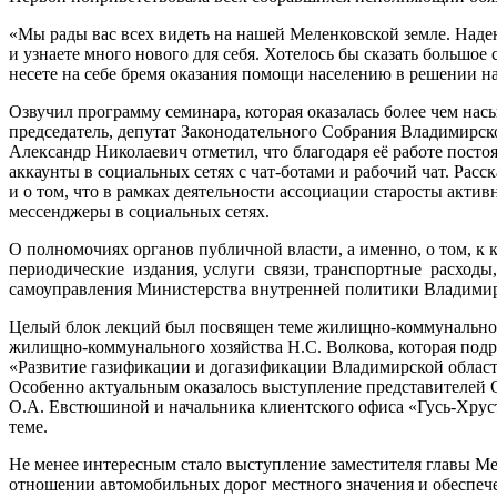
«Мы рады вас всех видеть на нашей Меленковской земле. Наде
и узнаете много нового для себя. Хотелось бы сказать большое
несете на себе бремя оказания помощи населению в решении 
Озвучил программу семинара, которая оказалась более чем на
председатель, депутат Законодательного Собрания Владимирской
Александр Николаевич отметил, что благодаря её работе посто
аккаунты в социальных сетях с чат-ботами и рабочий чат. Рас
и о том, что в рамках деятельности ассоциации старосты акт
мессенджеры в социальных сетях.
О полномочиях органов публичной власти, а именно, о том, к
периодические издания, услуги связи, транспортные расходы, 
самоуправления Министерства внутренней политики Владимирс
Целый блок лекций был посвящен теме жилищно-коммунального
жилищно-коммунального хозяйства Н.С. Волкова, которая под
«Развитие газификации и догазификации Владимирской област
Особенно актуальным оказалось выступление представителей
О.А. Евстюшиной и начальника клиентского офиса «Гусь-Хрус
теме.
Не менее интересным стало выступление заместителя главы М
отношении автомобильных дорог местного значения и обеспеч