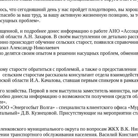
юсь, что сегодняшний день у нас пройдет плодотворно, вы хорош
 спасибо за ваш труд, за вашу активную жизненную позицию, за т
насущных проблем».
сыщенной, и подробнее донес информацию о работе АНО «Ассоци
 области А.Н. Захаров. В своём выступлении он детально расска
янно происходит обучение сельских старост, появился справочни
сказал Александр Николаевич
ивно делятся своим опытом в решении насущных проблем, обмени
 кому старосте обратиться с проблемой, а также о предоставле
сельским старостам рассказала консультант отдела взаимодейст
кой области И.А. Качалова, ставшая первым спикером в рамках
 хозяйства. Первой в нем выступила заместитель министра, на
робно донесла информацию о возможности получения средств об
и».
 ООО «Энергосбыт Волга» - специалиста клиентского офиса «М
тальный» Д.В. Кузнецовой. Присутствующие на мероприятии ст
еленковского муниципального округа по вопросам ЖКХ В.К. Ни
ении транспортного обслуживания населения. Василий Констант