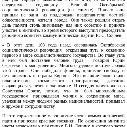
очередную годовщину Великой Октябрьской
социалистической революции (на снимке). Причем они
пришли не одни, их поддержали представители местной
общественности, жители города. Они также решили отдать
дань памяти столь значимому для них событию и принять
участие в митинге, во время которого выступил председатель
районного комитета коммунистической партии Ю.С. Сочнев.
- В этот день 103 года назад свершилась Октябрьская
социалистическая революция, открывшая путь к созданию
первого в мире социалистического государства. Во главу угла
в нем был поставлен человек труда, - говорил Юрий
Сергеевич в выступлении.- Многого удалось достичь людям
этой страны. Они победили фашизм, принесли свободу и
независимость в страны Европы. Эти великие люди стали
покорителями космического пространства, достигли
выдающихся успехов в экономике. И сегодня память жива о
Советском Союзе, потому что он был миролюбивым
государством, прикладывал усилия к сохранению мира,
уважения между людьми разных национальностей, призывал
к дружбе и сотрудничеству.
На это торжественное мероприятие члены коммунистической
партии принесли красные гвоздики. По окончании митинга
цветы возложили к памятнику В.И. Ленину, у которого затем