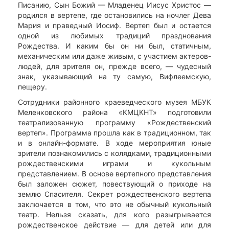
Писанию, Сын Божий — Младенец Иисус Христос —
родился в вертепе, где остановились на ночлег Дева
Мария и праведный Иосиф. Вертеп был и остается
одной из любимых традиций празднования
Рождества. И каким бы он ни был, статичным,
механическим или даже живым, с участием актеров-
людей, для зрителя он, прежде всего, — чудесный
знак, указывающий на ту самую, Вифлеемскую,
пещеру.
Сотрудники районного краеведческого музея МБУК
Меленковского района «КМЦКНТ» подготовили
театрализованную программу «Рождественский
вертеп». Программа прошла как в традиционном, так
и в онлайн-формате. В ходе мероприятия юные
зрители познакомились с колядками, традиционными
рождественскими играми и кукольным
представлением. В основе вертепного представления
был заложен сюжет, повествующий о приходе на
землю Спасителя. Секрет рождественского вертепа
заключается в том, что это не обычный кукольный
театр. Нельзя сказать, для кого разыгрывается
рождественское действие — для детей или для