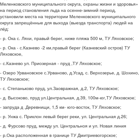
Меленковского муниципального округа, охраны жизни и здоровья»
на период становления льда на осенне-зимний период,
установили места на территории Меленковского муниципального
округа запрещённые для выхода (выезда транспорта) людей на
лёд:
- р. Ока с. Ляхи, правый берег, ниже пляжа 500 м, ТУ Ляховское;
- р. Ока - с.Казнево -2 км,правый берег (Казневский остров) ТУ
Ляховское,
- с.Казнево ул. Приозерная - пруд ,ТУ Ляховское;
- Озеро Урвановское с.Урваново, д.Усад, с. Верхозерье, д. Шохино,
ТУ Ляховское;
- с. Степаньково пруд, ул.Заовражная, д.2, ТУ Ляховское;
- д. Высоково, пруд ул.Центральная, д.39, 100м-юг,ТУ Ляховское;
- запруда д .Деревнищи, 1,5 км- юго-восток, ТУ Ляховское;
- р. Унжа с. Приклон левый берег реки, ул. Центральная д.26;
- д. Фурсово пруд, между ул. Центральноя и ул. Новая линия
- р.Ока расположенная в границе ТУ Дмитриевогорское;