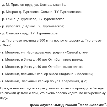
- д. М. Приклон пруд, ул. Центральная 1в;
- р. Мокрая д. Тургеневе, Селино, ТУ Тургеневское;
- р. Рейна д.Тургенево, ТУ Тургеневское;
- р. Дубровка д.Адино ТУ, Тургеневское;
- д. Савково - пруд ТУ, Тургеневское;
- д. Тургенево плотина в 300 м на восток от дороги д. Тургенево-
с.Ляхи;
- г. Меленки, ул. Чернышевского родник «Святой ключ»;
- г. Меленки, р Унжа ул.40 лет Октября ниже пляжа;
- г. Меленки, р Унжа ул.40 лет Октября выше пляжа;
- г. Меленки, песчаный карьер около стадиона «Меленки»;
- г. Меленки, песчаный карьер по ул.Набережная, д.2;
Прежде чем выходить на реку, помните сами и проведите беседы
со своими детьми о том, что очень опасно ходить по неокрепшему
льду.
Пресс-служба ОМВД России "Меленковский".